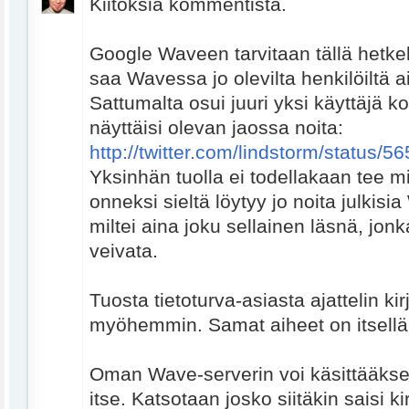
Kiitoksia kommentista.
Google Waveen tarvitaan tällä hetkell
saa Wavessa jo olevilta henkilöiltä ain
Sattumalta osui juuri yksi käyttäjä ko
näyttäisi olevan jaossa noita:
http://twitter.com/lindstorm/status/
Yksinhän tuolla ei todellakaan tee m
onneksi sieltä löytyy jo noita julkisi
miltei aina joku sellainen läsnä, jon
veivata.
Tuosta tietoturva-asiasta ajattelin kirj
myöhemmin. Samat aiheet on itsellä
Oman Wave-serverin voi käsittääks
itse. Katsotaan josko siitäkin saisi kir