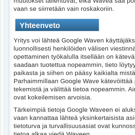
muutokset tallentuvat, eikä Wavea saa poi
vaan se siirretään vain roskakoriin.
Yhteenveto
Yritys voi lähteä Google Waven käyttäjäksi
luonnollisesti henkilöiden välisen viestin
opettaminen työkalulla itsellään on kätevä
saadaan tuotettua nopeammin, tieto löytyy
paikasta ja siihen on pääsy kaikialta mis
Parhaimmillaan Google Wave kätevöittää p
tekemistä ja välittää tietoa nopeammin. A
ovat kokeilemisen arvoisia.
Tärkeimpiä tietoja Google Waveen ei aluk
vaan kannattaa lähteä yksinkertaisista asio
tietoturva ja turvallisuusasiat ovat kunno
tietoa alkaa viedä Waveen.