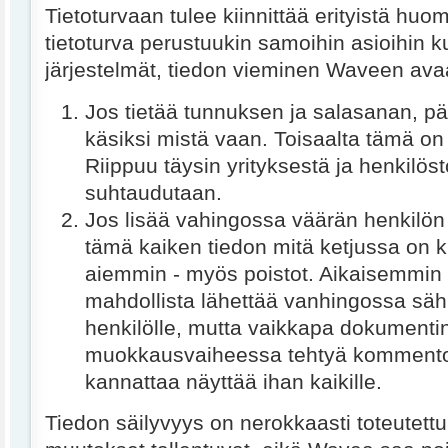
Tietoturvaan tulee kiinnittää erityistä huo
tietoturva perustuukin samoihin asioihin 
järjestelmät, tiedon vieminen Waveen avaa 
Jos tietää tunnuksen ja salasanan, pä
käsiksi mistä vaan. Toisaalta tämä on e
Riippuu täysin yrityksestä ja henkilö
suhtaudutaan.
Jos lisää vahingossa väärän henkilön
tämä kaiken tiedon mitä ketjussa on kir
aiemmin - myös poistot. Aikaisemmin on
mahdollista lähettää vanhingossa säh
henkilölle, mutta vaikkapa dokumenti
muokkausvaiheessa tehtyä kommentoi
kannattaa näyttää ihan kaikille.
Tiedon säilyvyys on nerokkaasti toteutettu,