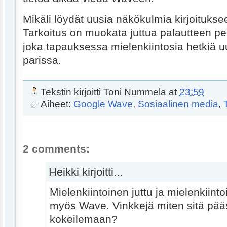
Mikäli löydät uusia näkökulmia kirjoitukse
Tarkoitus on muokata juttua palautteen pe
joka tapauksessa mielenkiintosia hetkiä 
parissa.
Tekstin kirjoitti
Toni Nummela
at
23:59
Aiheet:
Google Wave
,
Sosiaalinen media
,
2 comments:
Heikki kirjoitti...
Mielenkiintoinen juttu ja mielenkiinto
myös Wave. Vinkkejä miten sitä pä
kokeilemaan?