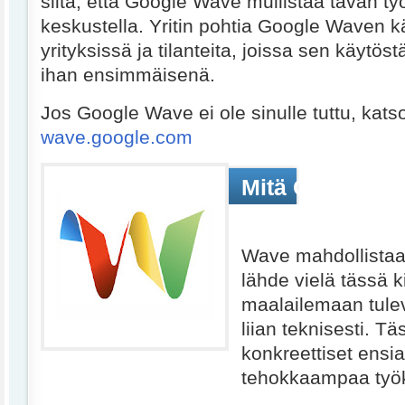
siitä, että Google Wave mullistaa tavan ty
keskustella. Yritin pohtia Google Waven k
yrityksissä ja tilanteita, joissa sen käytöst
ihan ensimmäisenä.
Jos Google Wave ei ole sinulle tuttu, kats
wave.google.com
Mitä Google Wa
muuttaa
Wave mahdollistaa
lähde vielä tässä k
maalailemaan tulev
liian teknisesti. T
konkreettiset ensia
tehokkaampaa työ