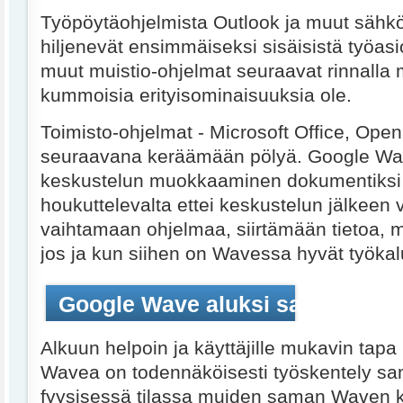
Työpöytäohjelmista Outlook ja muut sähk
hiljenevät ensimmäiseksi sisäisistä työasi
muut muistio-ohjelmat seuraavat rinnalla m
kummoisia erityisominaisuuksia ole.
Toimisto-ohjelmat - Microsoft Office, Open 
seuraavana keräämään pölyä. Google W
keskustelun muokkaaminen dokumentiksi v
houkuttelevalta ettei keskustelun jälkeen
vaihtamaan ohjelmaa, siirtämään tietoa, 
jos ja kun siihen on Wavessa hyvät työkal
Google Wave aluksi samassa h
Alkuun helpoin ja käyttäjille mukavin tap
Wavea on todennäköisesti työskentely sa
fyysisessä tilassa muiden saman Waven k