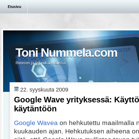
Etusivu
Toni Nummela.com
Ihmisen ja tekniikan välissä
22. syyskuuta 2009
Google Wave yrityksessä: Käyttö
käytäntöön
Google Wavea
on hehkutettu maailmalla
kuukauden ajan. Hehkutuksen aiheena on