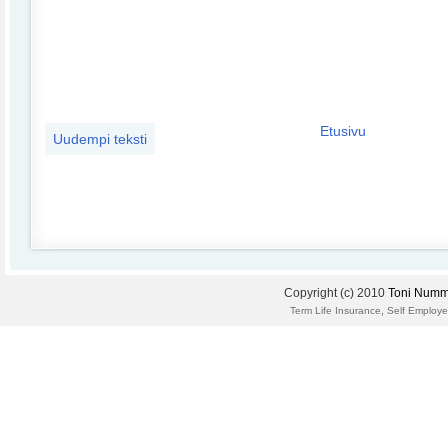
Etusivu
Uudempi teksti
Copyright (c) 2010
Toni Numm
,
Term Life Insurance
Self Employe