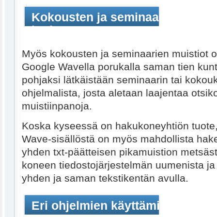
Kokousten ja seminaarien muisti
heti
Myös kokousten ja seminaarien muistiot o
Google Wavella porukalla saman tien kunt
pohjaksi lätkäistään seminaarin tai kokouk
ohjelmalista, josta aletaan laajentaa otsik
muistiinpanoja.
Koska kyseessä on hakukoneyhtiön tuote,
Wave-sisällöstä on myös mahdollista hak
yhden txt-päätteisen pikamuistion metsäs
koneen tiedostojärjestelmän uumenista ja
yhden ja saman tekstikentän avulla.
Eri ohjelmien käyttämisestä ero