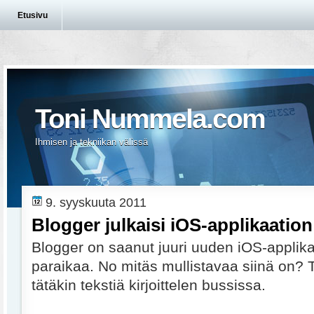
Etusivu
Toni Nummela.com
Ihmisen ja tekniikan välissä
9. syyskuuta 2011
Blogger julkaisi iOS-applikaation
Blogger on saanut juuri uuden iOS-applika
paraikaa. No mitäs mullistavaa siinä on? T
tätäkin tekstiä kirjoittelen bussissa.