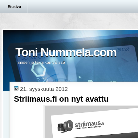
Etusivu
Toni Nummela.com
Ihmisen ja tekniikan välissä
21. syyskuuta 2012
Striimaus.fi on nyt avattu