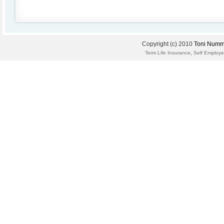
Copyright (c) 2010
Toni Numm
,
Term Life Insurance
Self Employe