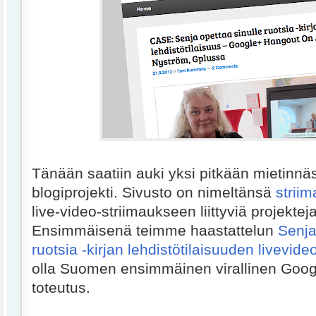
Tänään saatiin auki yksi pitkään mietinnäs
blogiprojekti. Sivusto on nimeltänsä
striim
live-video-striimaukseen liittyviä projekteja
Ensimmäisenä teimme haastattelun
Senja
ruotsia -kirjan lehdistötilaisuuden livevide
olla Suomen ensimmäinen virallinen Goog
toteutus.