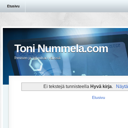
Etusivu
Toni Nummela.com
Ihmisen ja tekniikan välissä
Ei tekstejä tunnisteella
Hyvä kirja
.
Näytä 
Etusivu