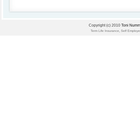
Copyright (c) 2010
Toni Numm
,
Term Life Insurance
Self Employe