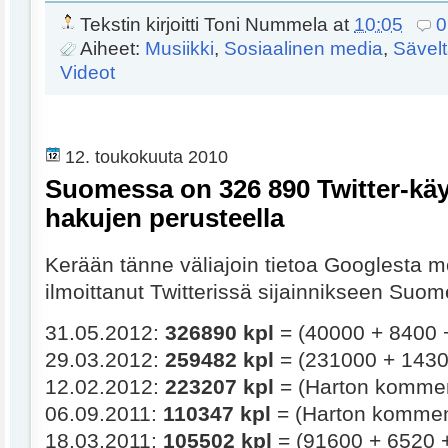
Tekstin kirjoitti
Toni Nummela
at
10:05
0
Aiheet:
Musiikki
,
Sosiaalinen media
,
Sävel
Videot
12. toukokuuta 2010
Suomessa on 326 890 Twitter-käy
hakujen perusteella
Kerään tänne väliajoin tietoa Googlesta m
ilmoittanut Twitterissä sijainnikseen Suom
31.05.2012:
326890 kpl
= (40000 + 8400 
29.03.2012:
259482 kpl
= (231000 + 1430
12.02.2012:
223207 kpl
= (Harton kommen
06.09.2011:
110347 kpl
= (Harton komment
18.03.2011:
105502 kpl
= (91600 + 6520 