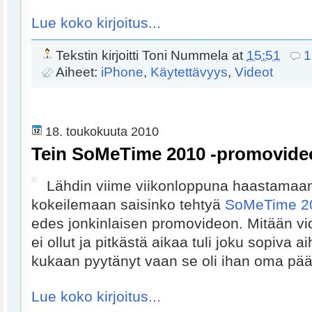
Lue koko kirjoitus...
Tekstin kirjoitti
Toni Nummela
at
15:51
1
Aiheet:
iPhone
,
Käytettävyys
,
Videot
18. toukokuuta 2010
Tein SoMeTime 2010 -promovide
Lähdin viime viikonloppuna haastamaan 
kokeilemaan saisinko tehtyä
SoMeTime 2
edes jonkinlaisen promovideon. Mitään vi
ei ollut ja pitkästä aikaa tuli joku sopiva ai
kukaan pyytänyt vaan se oli ihan oma pää
Lue koko kirjoitus...