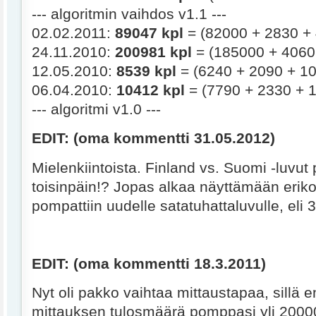
--- algoritmin vaihdos v1.1 ---
02.02.2011:
89047 kpl
= (82000 + 2830 + 
24.11.2010:
200981 kpl
= (185000 + 4060
12.05.2010:
8539 kpl
= (6240 + 2090 + 10
06.04.2010:
10412 kpl
= (7790 + 2330 + 1
--- algoritmi v1.0 ---
EDIT: (oma kommentti 31.05.2012)
Mielenkiintoista. Finland vs. Suomi -luvu
toisinpäin!? Jopas alkaa näyttämään eriko
pompattiin uudelle satatuhattaluvulle, eli 
EDIT: (oma kommentti 18.3.2011)
Nyt oli pakko vaihtaa mittaustapaa, sillä
mittauksen tulosmäärä pomppasi yli 200000