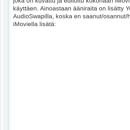
joka on kuvattu ja editoitu kokonaan iMov
käyttäen. Ainoastaan ääniraita on lisätty
AudioSwapilla, koska en saanut/osannut/h
iMoviella lisätä: