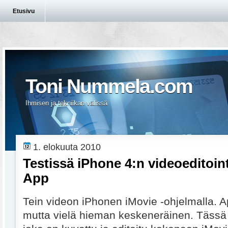
Etusivu
Toni Nummela.com
Ihmisen ja tekniikan välissä
1. elokuuta 2010
Testissä iPhone 4:n videoeditoin
App
Tein videon iPhonen iMovie -ohjelmalla. A
mutta vielä hieman keskeneräinen. Tässä 