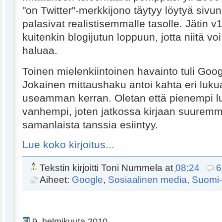
"on Twitter"-merkkijono täytyy löytyä sivun t
palasivat realistisemmalle tasolle. Jätin v1
kuitenkin blogijutun loppuun, jotta niitä voi
haluaa.
Toinen mielenkiintoinen havainto tuli Goo
Jokainen mittaushaku antoi kahta eri lukua
useamman kerran. Oletan että pienempi l
vanhempi, joten jatkossa kirjaan suuremm
samanlaista tanssia esiintyy.
Lue koko kirjoitus...
Tekstin kirjoitti
Toni Nummela
at
08:24
6
Aiheet:
Google
,
Sosiaalinen media
,
Suomi-
9. helmikuuta 2010