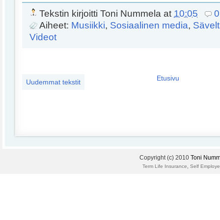
Tekstin kirjoitti
Toni Nummela
at
10:05
0
Aiheet:
Musiikki
,
Sosiaalinen media
,
Sävel
Videot
Etusivu
Uudemmat tekstit
Copyright (c) 2010
Toni Numm
,
Term Life Insurance
Self Employe