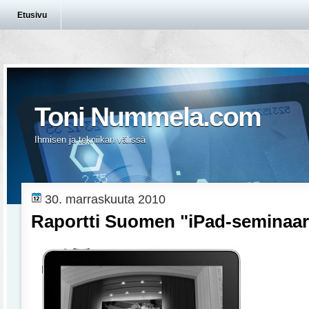
Etusivu
Toni Nummela.com
Ihmisen ja tekniikan välissä
30. marraskuuta 2010
Raportti Suomen "iPad-seminaar