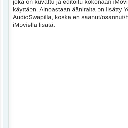
joka on kuvattu ja editoitu kokonaan iMov
käyttäen. Ainoastaan ääniraita on lisätty
AudioSwapilla, koska en saanut/osannut/h
iMoviella lisätä: