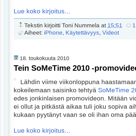
Lue koko kirjoitus...
Tekstin kirjoitti
Toni Nummela
at
15:51
1
Aiheet:
iPhone
,
Käytettävyys
,
Videot
18. toukokuuta 2010
Tein SoMeTime 2010 -promovide
Lähdin viime viikonloppuna haastamaan 
kokeilemaan saisinko tehtyä
SoMeTime 2
edes jonkinlaisen promovideon. Mitään vi
ei ollut ja pitkästä aikaa tuli joku sopiva ai
kukaan pyytänyt vaan se oli ihan oma pää
Lue koko kirjoitus...