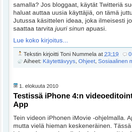
samalla? Jos bloggaat, käytät Twitteriä su
haluat auttaa uusia käyttäjiä, on tämä jutt
Jutussa käsittelen ideaa, joka ilmeisesti jo
saattaa tarvita
juuri sinun
apuasi.
Lue koko kirjoitus...
Tekstin kirjoitti
Toni Nummela
at
23:19
0
Aiheet:
Käytettävyys
,
Ohjeet
,
Sosiaalinen 
1. elokuuta 2010
Testissä iPhone 4:n videoeditoin
App
Tein videon iPhonen iMovie -ohjelmalla. A
mutta vielä hieman keskeneräinen. Tässä 