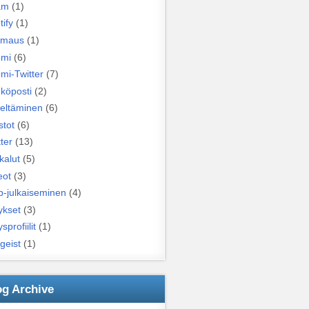
am
(1)
tify
(1)
iimaus
(1)
mi
(6)
mi-Twitter
(7)
köposti
(2)
eltäminen
(6)
stot
(6)
ter
(13)
kalut
(5)
eot
(3)
-julkaiseminen
(4)
ykset
(3)
ysprofiilit
(1)
geist
(1)
og Archive