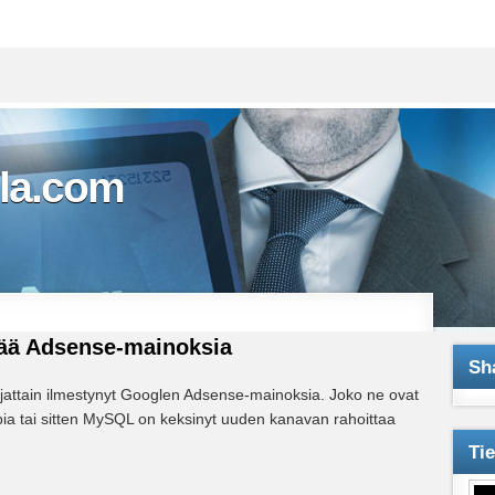
la.com
ää Adsense-mainoksia
Sh
iljattain ilmestynyt Googlen Adsense-mainoksia. Joko ne ovat
 tai sitten MySQL on keksinyt uuden kanavan rahoittaa
Ti