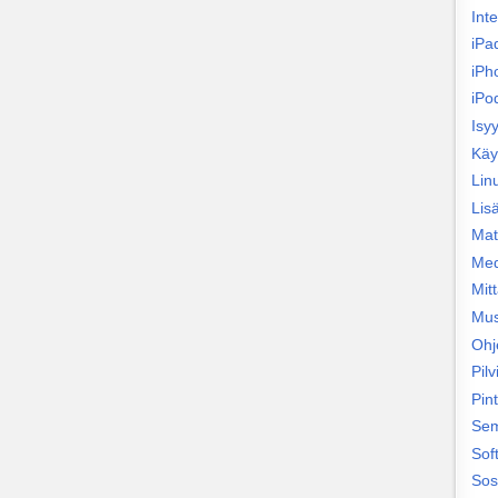
Int
iPa
iPh
iPo
Isy
Käy
Lin
Lisä
Mat
Med
Mit
Mus
Ohj
Pilv
Pin
Sem
Sof
Sos