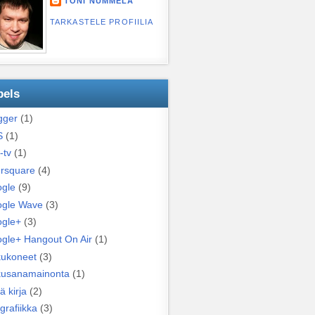
TONI NUMMELA
TARKASTELE PROFIILIA
bels
gger
(1)
S
(1)
-tv
(1)
rsquare
(4)
gle
(9)
gle Wave
(3)
gle+
(3)
gle+ Hangout On Air
(1)
ukoneet
(3)
usanamainonta
(1)
ä kirja
(2)
grafiikka
(3)