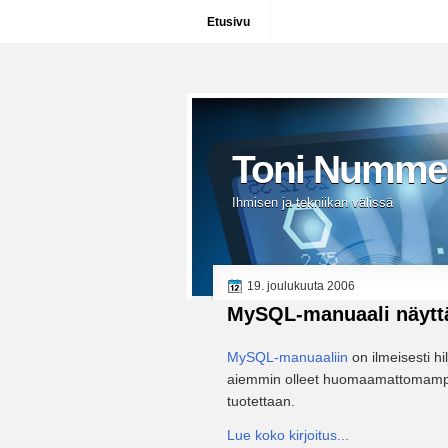
Etusivu
Toni Numme
Ihmisen ja tekniikan välissä
19. joulukuuta 2006
MySQL-manuaali näytt
MySQL-manuaaliin
on ilmeisesti h
aiemmin olleet huomaamattomampia
tuotettaan.
Lue koko kirjoitus...