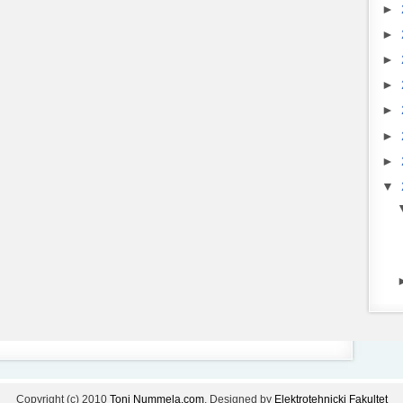
►
►
►
►
►
►
►
▼
Copyright (c) 2010
Toni Nummela.com
. Designed by
Elektrotehnicki Fakultet