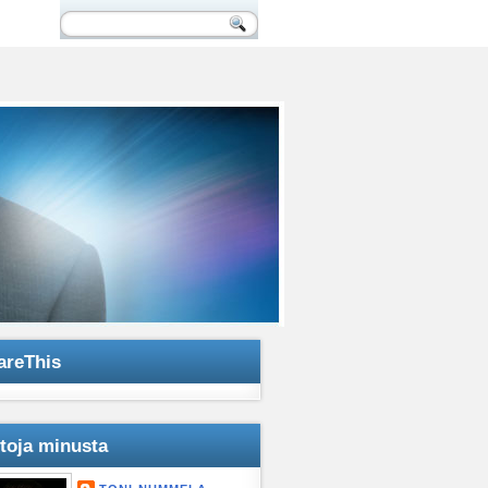
areThis
etoja minusta