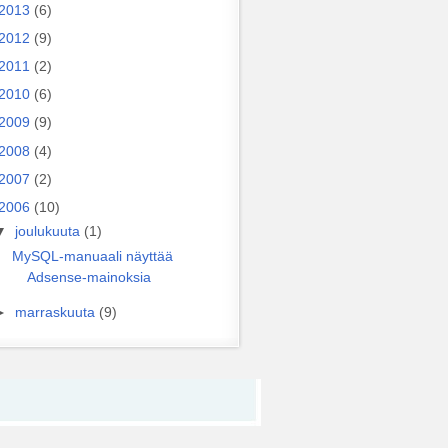
2013
(6)
2012
(9)
2011
(2)
2010
(6)
2009
(9)
2008
(4)
2007
(2)
2006
(10)
▼
joulukuuta
(1)
MySQL-manuaali näyttää
Adsense-mainoksia
►
marraskuuta
(9)