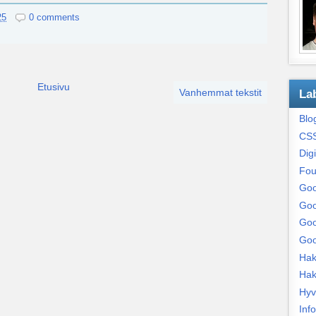
25
0 comments
Etusivu
Vanhemmat tekstit
La
Blo
CS
Digi
Fou
Goo
Goo
Goo
Goo
Hak
Hak
Hyv
Info