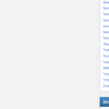
Sp
Spo
Str
Suo
Suo
Säh
Säv
Tila
Twit
Työ
Vid
Web
Yrit
Yrit
Zeit
Bl