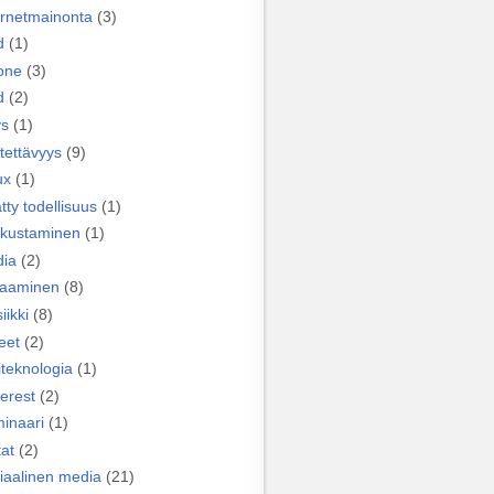
ernetmainonta
(3)
d
(1)
one
(3)
d
(2)
ys
(1)
tettävyys
(9)
ux
(1)
tty todellisuus
(1)
kustaminen
(1)
ia
(2)
taaminen
(8)
iikki
(8)
eet
(2)
iteknologia
(1)
terest
(2)
inaari
(1)
tat
(2)
iaalinen media
(21)