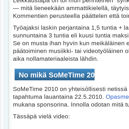
Leikkaustapa on toi mun perinteinen "syn
— mitä lieneekään ammattikielellä, täytyis 
Kommentien perusteella päättelen että toi
Työajaksi laskin perjantaina 1,5 tuntia + l
sunnuntaina 3 tuntia eli kuusi tuntia mak
Se on musta ihan hyvin kun meikäläinen 
päätoiminen musiikki- tai videotyöläinen o
aika nollamateriaaleista lähdin.
No mikä SoMeTime 2010?
SoMeTime 2010 on yhteisöllisesti netissä 
tapahtuma lauantaina 22.5.2010.
Opasmed
mukana sponsorina. Innolla odotan mitä t
Tässäpä vielä video: