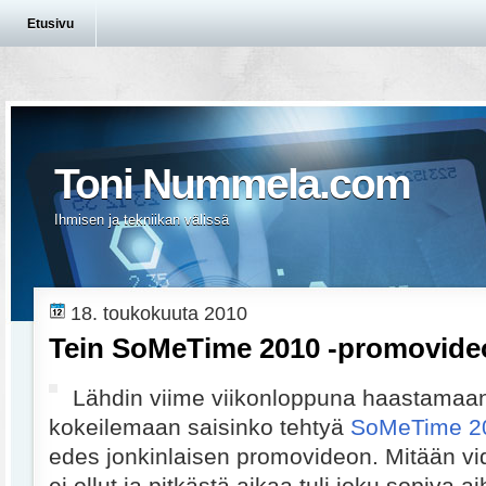
Etusivu
Toni Nummela.com
Ihmisen ja tekniikan välissä
18. toukokuuta 2010
Tein SoMeTime 2010 -promovide
Lähdin viime viikonloppuna haastamaan 
kokeilemaan saisinko tehtyä
SoMeTime 2
edes jonkinlaisen promovideon. Mitään vi