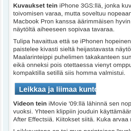
Kuvaukset tein
iPhone 3GS:llä, jonka kuv
toivomisen varaa, mutta soveltuu nopeaa
Macbook Pron kanssa äärimmäisen hyvin.
näytöltä aiheeseen sopivaa tavaraa.
Tulipa havaittua että se iPhonen hopein
paistelee kivasti sieltä heijastavasta näyt
Maalarinteippi puhelimen takakanteen sum
eikä onneksi pois otettaessa vienyt omp
kompaktilla setillä siis homma valmistui.
Leikkaa ja liimaa kuntoon
Videon tein
iMovie '09:llä lähinnä sen no
vuoksi. Yhteen klippiin jouduin käyttämä
After Effectsiä. Kiitokset siitä. Kuka arva