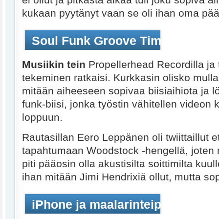
ei ollut ja pitkästä aikaa tuli joku sopiva ai
kukaan pyytänyt vaan se oli ihan oma pää
Soul Funk Groove Time
Musiikin tein
Propellerhead Recordilla ja
tekeminen ratkaisi. Kurkkasin olisko mull
mitään aiheeseen sopivaa biisiaihiota ja lö
funk-biisi, jonka työstin vähitellen videon
loppuun.
Rautasillan Eero Leppänen oli twiittaillut e
tapahtumaan Woodstock -hengellä, joten
piti pääosin olla akustisilta soittimilta kuu
ihan mitään Jimi Hendrixiä ollut, mutta so
iPhone ja maalarinteippi taas a