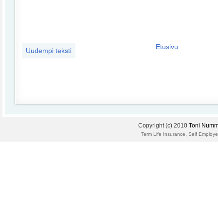
Etusivu
Uudempi teksti
Copyright (c) 2010
Toni Numm
,
Term Life Insurance
Self Employe