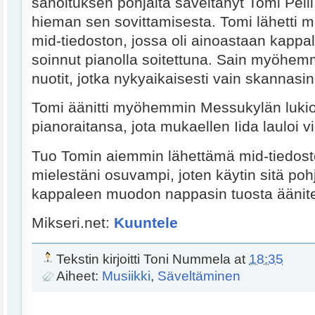
sanoituksen pohjalta säveltänyt Tomi Pelli
hieman sen sovittamisesta. Tomi lähetti m
mid-tiedoston, jossa oli ainoastaan kappa
soinnut pianolla soitettuna. Sain myöhem
nuotit, jotka nykyaikaisesti vain skannasi
Tomi äänitti myöhemmin Messukylän lukio
pianoraitansa, jota mukaellen Iida lauloi vie
Tuo Tomin aiemmin lähettämä mid-tiedosto
mielestäni osuvampi, joten käytin sitä poh
kappaleen muodon nappasin tuosta äänite
Mikseri.net:
Kuuntele
Tekstin kirjoitti
Toni Nummela
at
18:35
Aiheet:
Musiikki
,
Säveltäminen