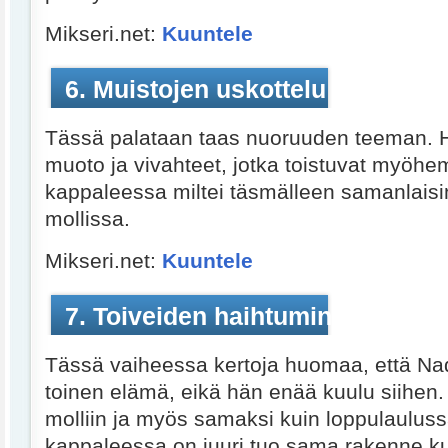
Mikseri.net:
Kuuntele
6. Muistojen uskottelu
Tässä palataan taas nuoruuden teeman.
muoto ja vivahteet, jotka toistuvat myö
kappaleessa miltei täsmälleen samanlaisi
mollissa.
Mikseri.net:
Kuuntele
7. Toiveiden haihtuminen
Tässä vaiheessa kertoja huomaa, että Nad
toinen elämä, eikä hän enää kuulu siihen. 
molliin ja myös samaksi kuin loppulaulus
kappaleessa on juuri tuo sama rakenne ku