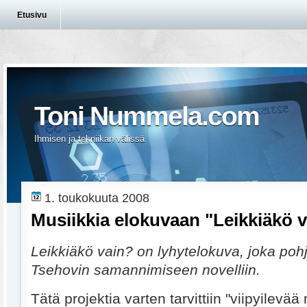
Etusivu
Toni Nummela.com
Ihmisen ja tekniikan välissä
1. toukokuuta 2008
Musiikkia elokuvaan "Leikkiäkö 
Leikkiäkö vain? on lyhytelokuva, joka poh
Tsehovin samannimiseen novelliin.
Tätä projektia varten tarvittiin "viipyilevää