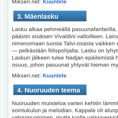
Mikseri.net:
Kuuntele
3. Mäenlasku
Lasku alkaa pehmeällä pasuunafanfarilla,
päästin sisäisen Vivaldini valloilleen. Lai
nimenomaan tuosta Talvi-osasta vaikken s
— pelkästään fiilispohjalta. Lasku on lyhy
Laskun jälkeen tulee Nadjan epäilemistä h
osuus, johon pasuunat yhtyvät hieman 
Mikseri.net:
Kuuntele
4. Nuoruuden teema
Nuoruuden muisteloa varten kehitin lämm
sointukulun ja melodian. Kappale oli alunp
valssimuotoinen, mutta tuolle valssiversiol