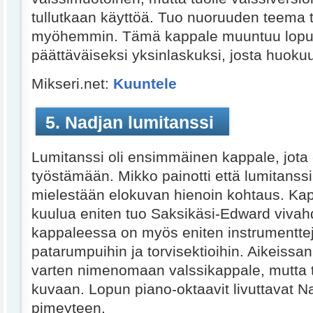
tullutkaan käyttöä. Tuo nuoruuden teema t
myöhemmin. Tämä kappale muuntuu lopul
päättäväiseksi yksinlaskuksi, josta huok
Mikseri.net:
Kuuntele
5. Nadjan lumitanssi
Lumitanssi oli ensimmäinen kappale, jota
työstämään. Mikko painotti että lumitanssi
mielestään elokuvan hienoin kohtaus. Ka
kuulua eniten tuo Saksikäsi-Edward viva
kappaleessa on myös eniten instrumentteja
patarumpuihin ja torvisektioihin. Aikeissan
varten nimenomaan valssikappale, mutta 
kuvaan. Lopun piano-oktaavit livuttavat N
pimeyteen.