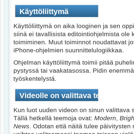
Käyttöliittymä
Käyttöliittymä on aika looginen ja sen oppi
siinä ei tavallisista editointiohjelmista ole
toimiminen. Muut toiminnot noudattavat jo
iPhone-ohjelmien suunnittelulogiikkaa.
Ohjelman käyttöliittymä toimii pitää puheli
pystyssä tai vaakatasossa. Pidin enemm
työskentelystä.
Videolle on valittava teema
Kun luot uuden videon on sinun valittava s
Tällä hetkellä teemoja ovat:
Modern
,
Brigh
News
. Odotan että näitä tulee päivitysten