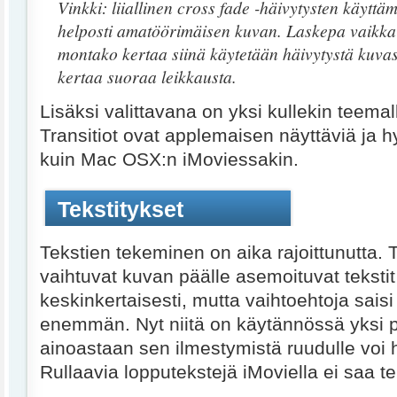
Vinkki: liiallinen cross fade -häivytysten käyttä
helposti amatöörimäisen kuvan. Laskepa vaikka 
montako kertaa siinä käytetään häivytystä kuvas
kertaa suoraa leikkausta.
Lisäksi valittavana on yksi kullekin teemall
Transitiot ovat applemaisen näyttäviä ja 
kuin Mac OSX:n iMoviessakin.
Tekstitykset
Tekstien tekeminen on aika rajoittunutta
vaihtuvat kuvan päälle asemoituvat tekstit
keskinkertaisesti, mutta vaihtoehtoja saisi 
enemmän. Nyt niitä on käytännössä yksi 
ainoastaan sen ilmestymistä ruudulle voi
Rullaavia lopputekstejä iMoviella ei saa te