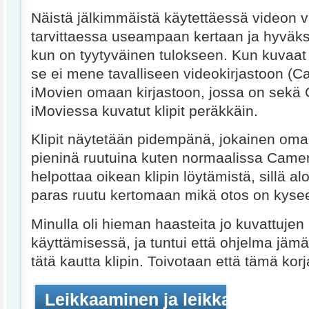
Näistä jälkimmäistä käytettäessä videon v
tarvittaessa useampaan kertaan ja hyväks
kun on tyytyväinen tulokseen. Kun kuvaat
se ei mene tavalliseen videokirjastoon (C
iMovien omaan kirjastoon, jossa on sekä 
iMoviessa kuvatut klipit peräkkäin.
Klipit näytetään pidempänä, jokainen omall
pieninä ruutuina kuten normaalissa Camer
helpottaa oikean klipin löytämistä, sillä a
paras ruutu kertomaan mikä otos on kyse
Minulla oli hieman haasteita jo kuvattujen 
käyttämisessä, ja tuntui että ohjelma jämä
tätä kautta klipin. Toivotaan että tämä korj
Leikkaaminen ja leikkaukset