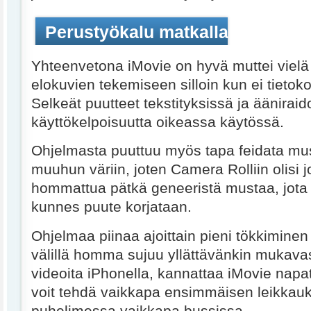
Perustyökalu matkalla mukana
Yhteenvetona iMovie on hyvä muttei vielä
elokuvien tekemiseen silloin kun ei tietoko
Selkeät puutteet tekstityksissä ja ääniraid
käyttökelpoisuutta oikeassa käytössä.
Ohjelmasta puuttuu myös tapa feidata mus
muuhun väriin, joten Camera Rolliin olisi 
hommattua pätkä geneeristä mustaa, jota 
kunnes puute korjataan.
Ohjelmaa piinaa ajoittain pieni tökkiminen 
välillä homma sujuu yllättävänkin mukavas
videoita iPhonella, kannattaa iMovie napat
voit tehdä vaikkapa ensimmäisen leikkau
puhelimessa vaikkapa bussissa.