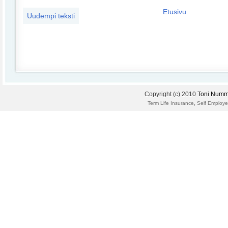
Etusivu
Uudempi teksti
Copyright (c) 2010
Toni Numm
,
Term Life Insurance
Self Employe