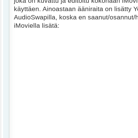
joka on kuvattu ja editoitu kokonaan iMov
käyttäen. Ainoastaan ääniraita on lisätty
AudioSwapilla, koska en saanut/osannut/h
iMoviella lisätä: