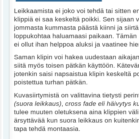
Leikkaamista ei joko voi tehdä tai sitten e
klippiä ei saa keskeltä poikki. Sen sijaan v
jommasta kummasta päästä kiinni ja siirtää 
loppukohtaa haluamaasi paikaan. Tämän
ei ollut ihan helppoa aluksi ja vaatinee h
Saman klipin voi hakea uudestaan aikajana
siitä myös toisen pätkän käyttöön. Kätevä
jotenkin saisi napsaistua klipin keskeltä po
poistettua turhan pätkän.
Kuvasiirtymistä on valittavina tietysti peri
(suora leikkaus)
,
cross fade eli häivytys k
tulee muuten oletuksena aina klippien väl
ärsyttävää kun suora leikkaus on kuitenkin
tapa tehdä montaasia.