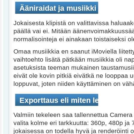
Ääniraidat ja musiikki
Jokaisesta klipistä on valittavissa haluaa
päällä vai ei. Mitään äänenvoimakkuussää
normalisointeja ei ainakaan toistaiseksi ol
Omaa musiikkia en saanut iMoviella liitet
vaihtoehto lisätä pätkään musiikkia oli nap
asetuksista teeman mukainen taustamusii
eivät ole kovin pitkiä eivätkä ne looppaa
loppuvat, joten niiden käyttäminen on väh
Exporttaus eli miten leffa ulos
Valmiin tekeleen saa tallennettua Camera Ro
valita kolme eri tarkkuutta: 360p, 480p ja
jokaisessa on todella hyvä ja renderöinti 