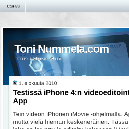
Etusivu
Toni Nummela.com
Ihmisen ja tekniikan välissä
1. elokuuta 2010
Testissä iPhone 4:n videoeditoin
App
Tein videon iPhonen iMovie -ohjelmalla. A
mutta vielä hieman keskeneräinen. Tässä 