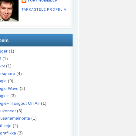
TONI NUMMELA
TARKASTELE PROFIILIA
bels
gger
(1)
S
(1)
-tv
(1)
rsquare
(4)
gle
(9)
gle Wave
(3)
gle+
(3)
gle+ Hangout On Air
(1)
ukoneet
(3)
usanamainonta
(1)
ä kirja
(2)
grafiikka
(3)