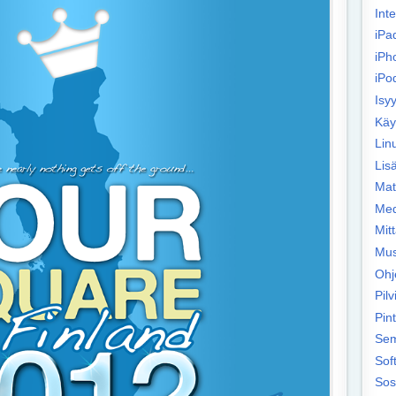
Int
iPa
iPh
iPo
Isy
Käy
Lin
Lisä
Mat
Med
Mit
Mus
Ohj
Pilv
Pin
Sem
Sof
Sos