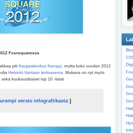
La
Blo
 2012 Foursquaressa
CS
Digi
ikkaa piti
Kauppakeskus Kamppi
, mutta koko vuoden 2012
Fou
pulta
Helsinki-Vantaan lentoasema
. Mukana on nyt myös
sekä kuukausittaiset top 10 -listat.
Goo
Goo
Goo
urempi versio infografiikasta
]
Goo
Hak
Hak
Hyv
Info