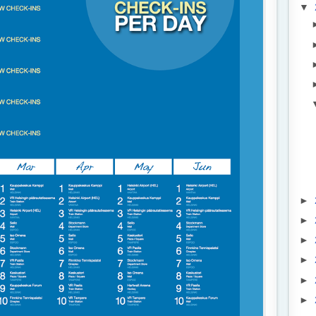
▼
►
►
►
►
►
►