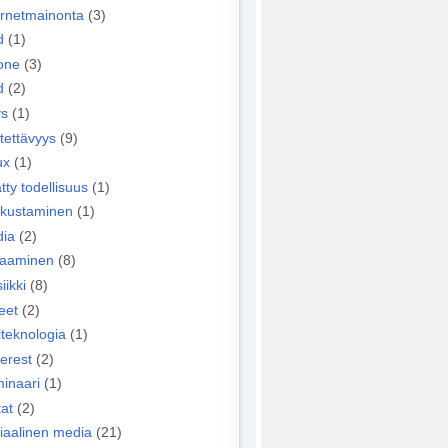
ernetmainonta
(3)
d
(1)
one
(3)
d
(2)
ys
(1)
tettävyys
(9)
ux
(1)
tty todellisuus
(1)
kustaminen
(1)
ia
(2)
taaminen
(8)
iikki
(8)
eet
(2)
iteknologia
(1)
terest
(2)
inaari
(1)
tat
(2)
iaalinen media
(21)