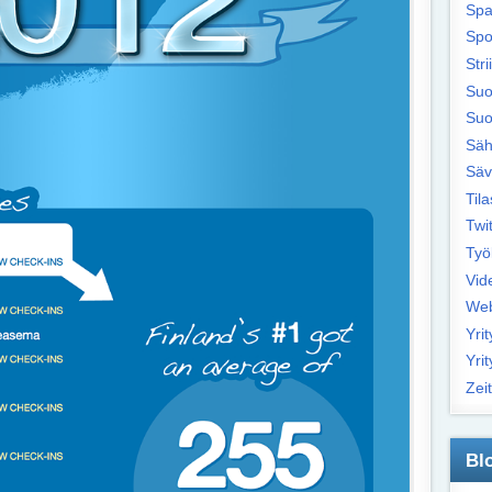
Sp
Spo
Str
Suo
Suo
Säh
Säv
Tila
Twit
Työ
Vid
Web
Yrit
Yrit
Zeit
Bl