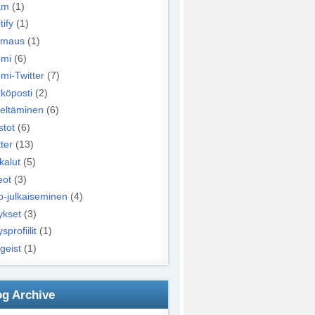
am
(1)
tify
(1)
iimaus
(1)
mi
(6)
mi-Twitter
(7)
köposti
(2)
eltäminen
(6)
stot
(6)
ter
(13)
kalut
(5)
eot
(3)
-julkaiseminen
(4)
ykset
(3)
ysprofiilit
(1)
geist
(1)
og Archive