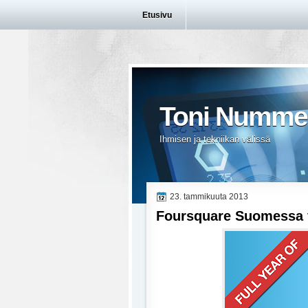
Etusivu
Toni Numme
Ihmisen ja tekniikan välissä
23. tammikuuta 2013
Foursquare Suomessa 