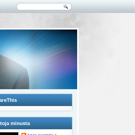
areThis
etoja minusta