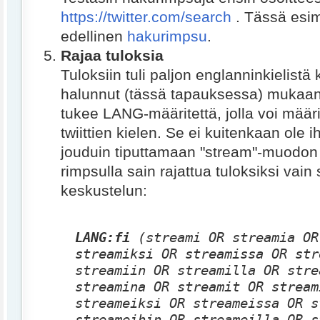
https://twitter.com/search
. Tässä esim
edellinen
hakurimpsu
.
Rajaa tuloksia
Tuloksiin tuli paljon englanninkielistä
halunnut (tässä tapauksessa) mukaan.
tukee LANG-määritettä, jolla voi määri
twiittien kielen. Se ei kuitenkaan ole i
jouduin tiputtamaan "stream"-muodon v
rimpsulla sain rajattua tuloksiksi vai
keskustelun:
LANG:fi
(streami OR streamia OR
streamiksi OR streamissa OR str
streamiin OR streamilla OR stre
streamina OR streamit OR stream
streameiksi OR streameissa OR s
streameihin OR streameilla OR s