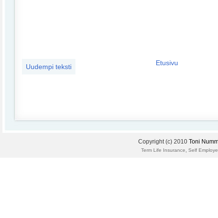
Etusivu
Uudempi teksti
Copyright (c) 2010
Toni Numm
,
Term Life Insurance
Self Employe