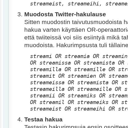
streameist, streameihi, streame
Muodosta Twitter-hakulause
Sitten muodostin taivutusmuodoista h
hakua varten käyttäen OR-operaattori
että twiiteissä voi siis esiintyä mikä 
muodoista. Hakurimpsusta tuli tällain
streami OR streamia OR streamin
OR streamissa OR streamista OR 
streamilla OR streamille OR str
streamit OR streamien OR stream
streameissa OR streamista OR st
streameilla OR streameille OR s
streamii OR streamiks OR stream
OR streamil OR streameiks OR st
streameist OR streameihi OR str
Testaa hakua
Testasin hakurimpsuja ensin osoittee