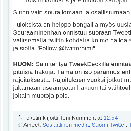
Toistin kohdat 8 ja 9 muiden sanojen 
Sitten vain seurailemaan ja osallistumaan
Tuloksista on helppo bongailla myös uusia
Seuraaminenhan onnistuu suoraan Tweet
valitsemalla twiitin kohdalta kolme palloa
ja sieltä "Follow @twitternimi".
HUOM:
Sain tehtyä TweekDeckillä enintä
pituisia hakuja. Tämä on iso parannus en
rajoituksesta. Rajoituksen vuoksi jotkut m
jakamaan useampaan hakuun tai vaihtoeh
joitain muotoja pois.
Tekstin kirjoitti
Toni Nummela
at
12:54
Aiheet:
Sosiaalinen media
,
Suomi-Twitter
,
T