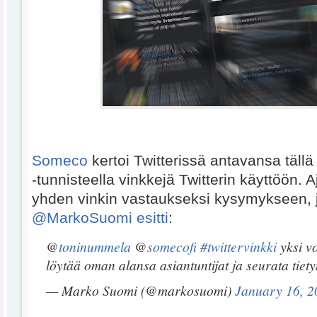
Someco
kertoi Twitterissä antavansa tällä 
-tunnisteella vinkkejä Twitterin käyttöön. A
yhden vinkin vastaukseksi kysymykseen, 
@MarkoSuomi esitti
:
@
toninummela
@
somecofi
#twittervinkki
yksi vo
löytää oman alansa asiantuntijat ja seurata tiet
— Marko Suomi (@markosuomi)
January 16, 2