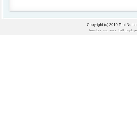
Copyright (c) 2010
Toni Numm
,
Term Life Insurance
Self Employe