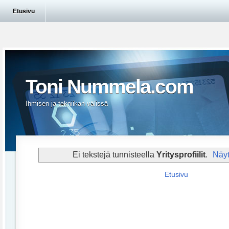
Etusivu
Toni Nummela.com
Ihmisen ja tekniikan välissä
Ei tekstejä tunnisteella
Yritysprofiilit
.
Näyt
Etusivu