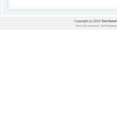
Copyright (c) 2010
Toni Numm
,
Term Life Insurance
Self Employe