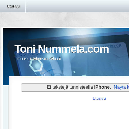
Etusivu
Toni Nummela.com
Ihmisen ja tekniikan välissä
Ei tekstejä tunnisteella
iPhone
.
Näytä ka
Etusivu