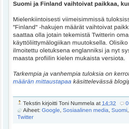
Suomi ja Finland vaihtoivat paikkaa, ku
Mielenkiintoisesti viimeisimmissä tuloksis
"Finland" -hakujen määrät vaihtoivat pai
saattaa olla jotain tekemistä Twitterin om
käyttöliittymälogiikan muutoksella. Olisiko
ilmoitettu oletuksena englanniksi ja nyt s
maasta profiilin kielen mukaista versiota.
Tarkempia ja vanhempia tuloksia on kerro
määrän mittaustapaa
käsittelevässä blog
Tekstin kirjoitti
Toni Nummela
at
14:32
0
Aiheet:
Google
,
Sosiaalinen media
,
Suomi
Twitter