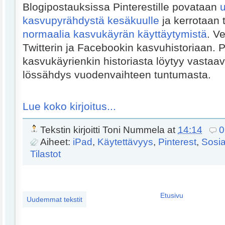
Blogipostauksissa Pinterestille povataan
u
kasvupyrähdystä kesäkuulle
ja kerrotaan
normaalia kasvukäyrän käyttäytymistä
. Ve
Twitterin ja Facebookin kasvuhistoriaan. 
kasvukäyrienkin historiasta löytyy vastaa
lössähdys vuodenvaihteen tuntumasta.
Lue koko kirjoitus...
Tekstin kirjoitti
Toni Nummela
at
14:14
0
Aiheet:
iPad
,
Käytettävyys
,
Pinterest
,
Sosia
Tilastot
Etusivu
Uudemmat tekstit