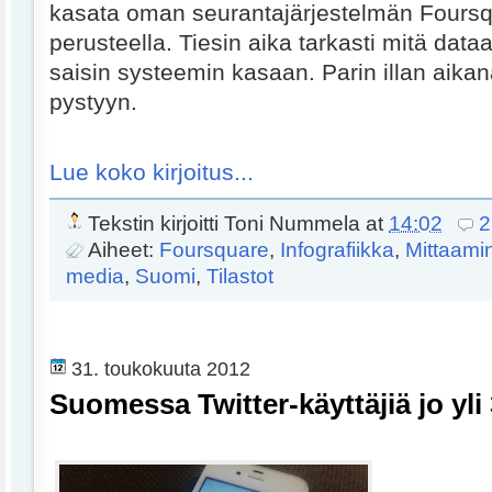
kasata oman seurantajärjestelmän Foursq
perusteella. Tiesin aika tarkasti mitä data
saisin systeemin kasaan. Parin illan aikan
pystyyn.
Lue koko kirjoitus...
Tekstin kirjoitti
Toni Nummela
at
14:02
2
Aiheet:
Foursquare
,
Infografiikka
,
Mittaami
media
,
Suomi
,
Tilastot
31. toukokuuta 2012
Suomessa Twitter-käyttäjiä jo yli