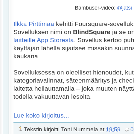
Bambuser-video:
@jatsi
Ilkka Pirttimaa
kehitti Foursquare-sovelluk
Sovelluksen nimi on
BlindSquare
ja se o
laitteille App Storesta
. Sovellus kertoo pu
käyttäjän lähellä sijaitsee missäkin suunn
kaukana.
Sovelluksessa on oleelliset hienoudet, ku
kategoriavalinnat, säteenmääritys ja chec
laitetta heilauttamalla – joka muuten näy
todella vakuuttavan lesolta.
Lue koko kirjoitus...
Tekstin kirjoitti
Toni Nummela
at
19:59
0