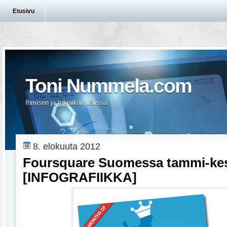
Etusivu
Toni Nummela.com
Ihmisen ja tekniikan välissä
8. elokuuta 2012
Foursquare Suomessa tammi-ke
[INFOGRAFIIKKA]