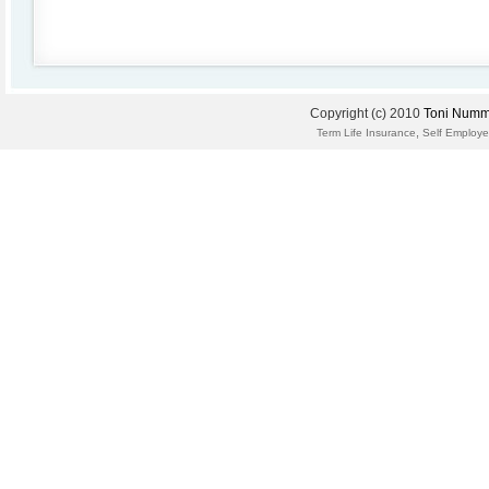
Copyright (c) 2010
Toni Numm
,
Term Life Insurance
Self Employe