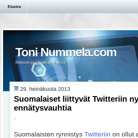
Etusivu
Toni Nummela.com
Ihmisen ja tekniikan välissä
29. heinäkuuta 2013
Suomalaiset liittyvät Twitteriin ny
ennätysvauhtia
Suomalaisten rynnistys
Twitteriin
on ollut