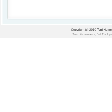
Copyright (c) 2010
Toni Numm
,
Term Life Insurance
Self Employe