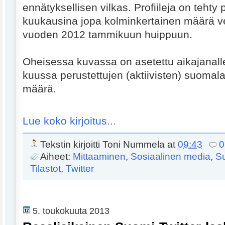
ennätyksellisen vilkas. Profiileja on tehty
kuukausina jopa kolminkertainen määrä v
vuoden 2012 tammikuun huippuun.
Oheisessa kuvassa on asetettu aikajanall
kuussa perustettujen (aktiivisten) suomalai
määrä.
Lue koko kirjoitus...
Tekstin kirjoitti
Toni Nummela
at
09:43
0
Aiheet:
Mittaaminen
,
Sosiaalinen media
,
S
Tilastot
,
Twitter
5. toukokuuta 2013