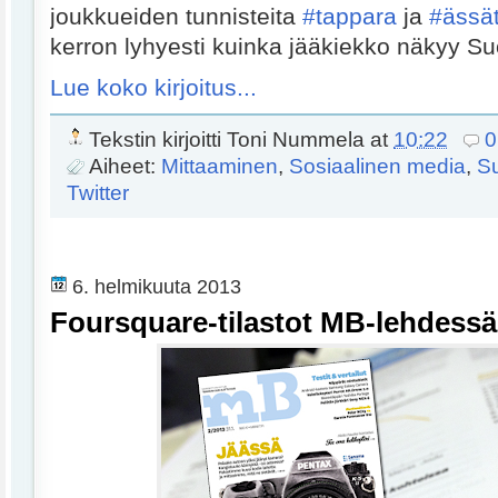
joukkueiden tunnisteita
#tappara
ja
#ässä
kerron lyhyesti kuinka jääkiekko näkyy Su
Lue koko kirjoitus...
Tekstin kirjoitti
Toni Nummela
at
10:22
0
Aiheet:
Mittaaminen
,
Sosiaalinen media
,
Su
Twitter
6. helmikuuta 2013
Foursquare-tilastot MB-lehdessä