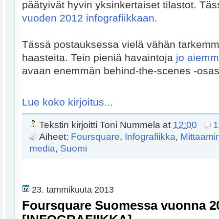
päätyivät hyvin yksinkertaiset tilastot. Täs
vuoden 2012 infografiikkaan
.
Tässä postauksessa vielä vähän tarkemm
haasteita. Tein pieniä havaintoja
jo aiemm
avaan enemmän behind-the-scenes -osas
Lue koko kirjoitus...
Tekstin kirjoitti
Toni Nummela
at
12:00
1
Aiheet:
Foursquare
,
Infografiikka
,
Mittaami
media
,
Suomi
23. tammikuuta 2013
Foursquare Suomessa vuonna 2