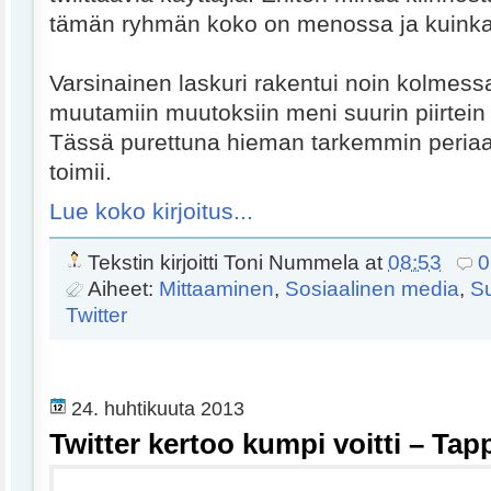
tämän ryhmän koko on menossa ja kuinka
Varsinainen laskuri rakentui noin kolmessa
muutamiin muutoksiin meni suurin piirtein
Tässä purettuna hieman tarkemmin periaatte
toimii.
Lue koko kirjoitus...
Tekstin kirjoitti
Toni Nummela
at
08:53
0
Aiheet:
Mittaaminen
,
Sosiaalinen media
,
Su
Twitter
24. huhtikuuta 2013
Twitter kertoo kumpi voitti – Tap