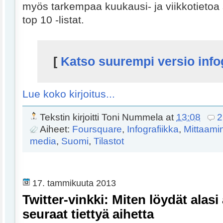
myös tarkempaa kuukausi- ja viikkotietoa 
top 10 -listat.
[
Katso suurempi versio infog
Lue koko kirjoitus...
Tekstin kirjoitti
Toni Nummela
at
13:08
2
Aiheet:
Foursquare
,
Infografiikka
,
Mittaami
media
,
Suomi
,
Tilastot
17. tammikuuta 2013
Twitter-vinkki: Miten löydät alasi 
seuraat tiettyä aihetta