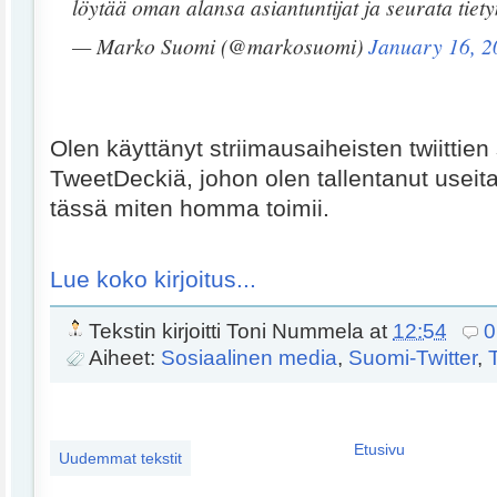
löytää oman alansa asiantuntijat ja seurata tiet
— Marko Suomi (@markosuomi)
January 16, 2
Olen käyttänyt striimausaiheisten twiitti
TweetDeckiä, johon olen tallentanut useit
tässä miten homma toimii.
Lue koko kirjoitus...
Tekstin kirjoitti
Toni Nummela
at
12:54
0
Aiheet:
Sosiaalinen media
,
Suomi-Twitter
,
T
Etusivu
Uudemmat tekstit