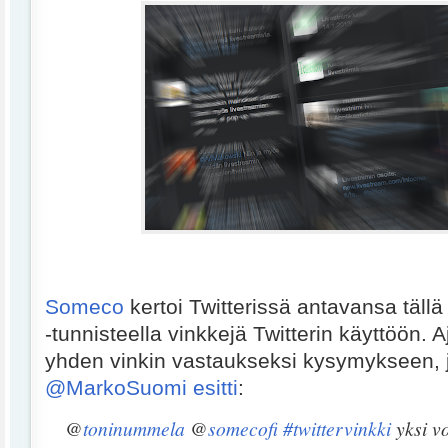
Someco
kertoi Twitterissä antavansa tällä 
-tunnisteella vinkkejä Twitterin käyttöön. A
yhden vinkin vastaukseksi kysymykseen, 
@MarkoSuomi esitti
:
@
toninummela
@
somecofi
#twittervinkki
yksi vo