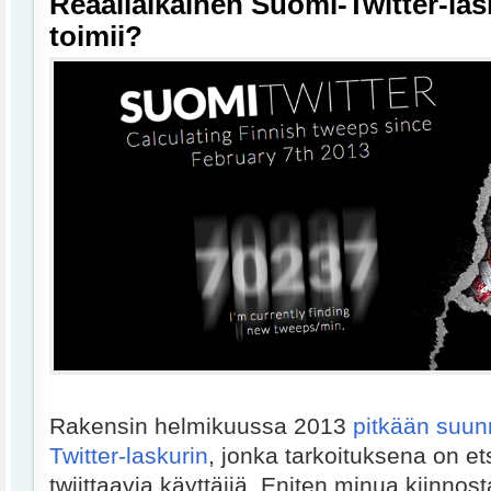
Reaaliaikainen Suomi-Twitter-las
toimii?
Rakensin helmikuussa 2013
pitkään suun
Twitter-laskurin
, jonka tarkoituksena on et
twiittaavia käyttäjiä. Eniten minua kiinno