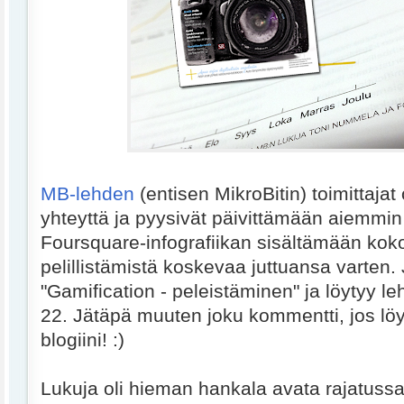
MB-lehden
(entisen MikroBitin) toimittajat
yhteyttä ja pyysivät päivittämään aiemmin
Foursquare-infografiikan sisältämään kok
pelillistämistä koskevaa juttuansa varten.
"Gamification - peleistäminen" ja löytyy l
22. Jätäpä muuten joku kommentti, jos löy
blogiini! :)
Lukuja oli hieman hankala avata rajatussa 