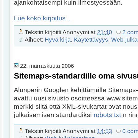
ajankohtaisempi kuin ilmestyessään.
Lue koko kirjoitus...
Tekstin kirjoitti
Anonyymi
at
21:40
2 co
Aiheet:
Hyvä kirja
,
Käytettävyys
,
Web-julka
22. marraskuuta 2006
Sitemaps-standardille oma sivus
Alunperin Googlen kehittämälle Sitemaps-p
avattu uusi sivusto osoitteessa
www.sitem
merkki siitä että XML-sivukartat ovat nous
julkaisemisen standardiksi
robots.txt
:n rin
Tekstin kirjoitti
Anonyymi
at
14:53
0 co