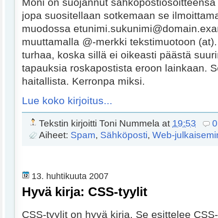
Moni on suojannut sähköpostiosoitteensa 
jopa suositellaan sotkemaan se ilmoittamal
muodossa etunimi.sukunimi@domain.exam
muuttamalla @-merkki tekstimuotoon (at)
turhaa, koska sillä ei oikeasti päästä su
tapauksia roskapostista eroon lainkaan. S
haitallista. Kerronpa miksi.
Lue koko kirjoitus...
Tekstin kirjoitti
Toni Nummela
at
19:53
0
Aiheet:
Spam
,
Sähköposti
,
Web-julkaisem
13. huhtikuuta 2007
Hyvä kirja: CSS-tyylit
CSS-tyylit on hyvä kirja. Se esittelee CSS-