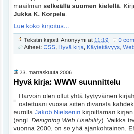
maailman
selkeällä suomen kielellä
. Kir
Jukka K. Korpela
.
Lue koko kirjoitus...
Tekstin kirjoitti
Anonyymi
at
11:19
0 co
Aiheet:
CSS
,
Hyvä kirja
,
Käytettävyys
,
Web
23. marraskuuta 2006
Hyvä kirja: WWW suunnittelu
Harvoin olen ollut yhtä tyytyväinen kirja
ostettuani vuosia sitten divarista kahdek
eurolla
Jakob Nielsenin
kirjoittaman kirja
(engl.
Designing Web Usability
). Vaikka te
vuonna 2000, on se yhä ajankohtainen. E