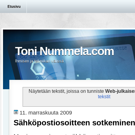
Etusivu
Toni Nummela.com
Ihmisen ja tekniikan välissä
Näytetään tekstit, joissa on tunniste
Web-julkais
tekstit
11. marraskuuta 2009
Sähköpostiosoitteen sotkeminen