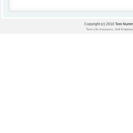
Copyright (c) 2010
Toni Numm
,
Term Life Insurance
Self Employe