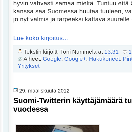
hyvin vahvasti samaa mieltä. Tuntuu että
kanssa saa Suomessa huutaa tuuleen, vai
jo nyt valmis ja tarpeeksi kattava suurelle 
Lue koko kirjoitus...
Tekstin kirjoitti
Toni Nummela
at
13:31
1
Aiheet:
Google
,
Google+
,
Hakukoneet
,
Pin
Yritykset
29. maaliskuuta 2012
Suomi-Twitterin käyttäjämäärä tu
vuodessa