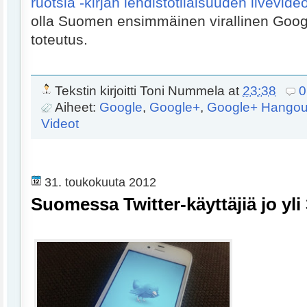
ruotsia -kirjan lehdistötilaisuuden livevide
olla Suomen ensimmäinen virallinen Goog
toteutus.
Tekstin kirjoitti
Toni Nummela
at
23:38
0
Aiheet:
Google
,
Google+
,
Google+ Hangout
Videot
31. toukokuuta 2012
Suomessa Twitter-käyttäjiä jo yli