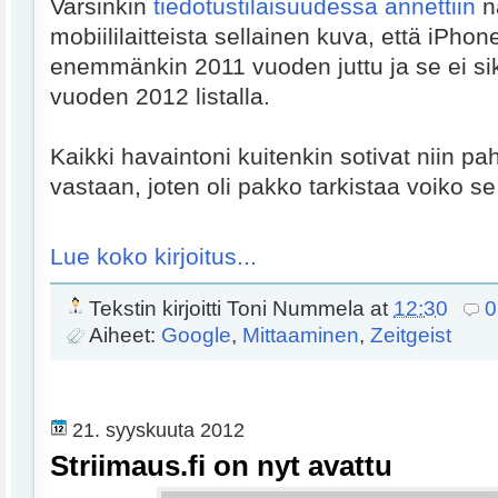
Varsinkin
tiedotustilaisuudessa annettiin
nä
mobiililaitteista sellainen kuva, että iPhone 
enemmänkin 2011 vuoden juttu ja se ei si
vuoden 2012 listalla.
Kaikki havaintoni kuitenkin sotivat niin pah
vastaan, joten oli pakko tarkistaa voiko s
Lue koko kirjoitus...
Tekstin kirjoitti
Toni Nummela
at
12:30
0
Aiheet:
Google
,
Mittaaminen
,
Zeitgeist
21. syyskuuta 2012
Striimaus.fi on nyt avattu