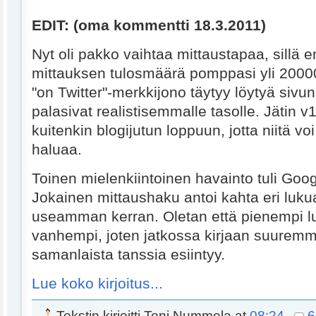
EDIT: (oma kommentti 18.3.2011)
Nyt oli pakko vaihtaa mittaustapaa, sillä
mittauksen tulosmäärä pomppasi yli 200000
"on Twitter"-merkkijono täytyy löytyä sivun t
palasivat realistisemmalle tasolle. Jätin v1
kuitenkin blogijutun loppuun, jotta niitä voi
haluaa.
Toinen mielenkiintoinen havainto tuli Goo
Jokainen mittaushaku antoi kahta eri lukua
useamman kerran. Oletan että pienempi l
vanhempi, joten jatkossa kirjaan suuremm
samanlaista tanssia esiintyy.
Lue koko kirjoitus...
Tekstin kirjoitti
Toni Nummela
at
08:24
6