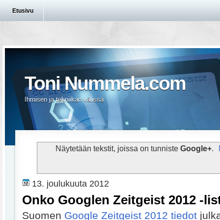
Etusivu
Toni Nummela.com
Ihmisen ja tekniikan välissä
Näytetään tekstit, joissa on tunniste
Google+
.
13. joulukuuta 2012
Onko Googlen Zeitgeist 2012 -list
Suomen
Google Zeitgeist 2012 tiedot
julka