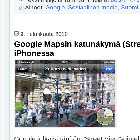
Aiheet:
Google
,
Sosiaalinen media
,
Suomi-
9. helmikuuta 2010
Google Mapsin katunäkymä (Stre
iPhonessa
Google julkaisi tänään "Street View"-nimell