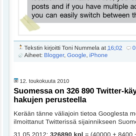
Tekstin kirjoitti
Toni Nummela
at
16:02
0
Aiheet:
Blogger
,
Google
,
iPhone
12. toukokuuta 2010
Suomessa on 326 890 Twitter-käy
hakujen perusteella
Kerään tänne väliajoin tietoa Googlesta m
ilmoittanut Twitterissä sijainnikseen Suom
31.05.2012:
326890 kpl
= (40000 + 8400 