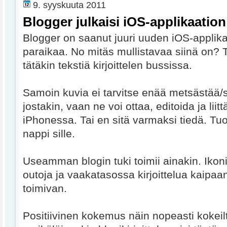
9. syyskuuta 2011
Blogger julkaisi iOS-applikaation
Blogger on saanut juuri uuden iOS-applika
paraikaa. No mitäs mullistavaa siinä on? T
tätäkin tekstiä kirjoittelen bussissa.
Samoin kuvia ei tarvitse enää metsästää/s
jostakin, vaan ne voi ottaa, editoida ja lii
iPhonessa. Tai en sitä varmaksi tiedä. Tu
nappi sille.
Useamman blogin tuki toimii ainakin. Ikon
outoja ja vaakatasossa kirjoittelua kaipaan
toimivan.
Positiivinen kokemus näin nopeasti kokeil