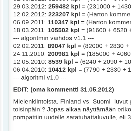
29.03.2012:
259482 kpl
= (231000 + 1430
12.02.2012:
223207 kpl
= (Harton kommen
06.09.2011:
110347 kpl
= (Harton komment
18.03.2011:
105502 kpl
= (91600 + 6520 
--- algoritmin vaihdos v1.1 ---
02.02.2011:
89047 kpl
= (82000 + 2830 + 
24.11.2010:
200981 kpl
= (185000 + 4060
12.05.2010:
8539 kpl
= (6240 + 2090 + 10
06.04.2010:
10412 kpl
= (7790 + 2330 + 1
--- algoritmi v1.0 ---
EDIT: (oma kommentti 31.05.2012)
Mielenkiintoista. Finland vs. Suomi -luvu
toisinpäin!? Jopas alkaa näyttämään eriko
pompattiin uudelle satatuhattaluvulle, eli 