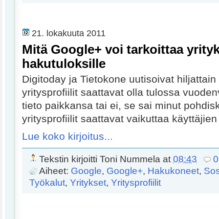
21. lokakuuta 2011
Mitä Google+ voi tarkoittaa yrityks
hakutuloksille
Digitoday ja Tietokone uutisoivat hiljattai
yritysprofiilit saattavat olla tulossa vuode
tieto paikkansa tai ei, se sai minut pohdi
yritysprofiilit saattavat vaikuttaa käyttäjie
Lue koko kirjoitus...
Tekstin kirjoitti
Toni Nummela
at
08:43
0
Aiheet:
Google
,
Google+
,
Hakukoneet
,
Sos
Työkalut
,
Yritykset
,
Yritysprofiilit