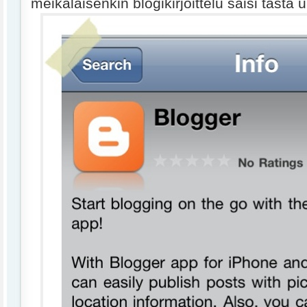
meikäläisenkin blogikirjoittelu saisi tästä u