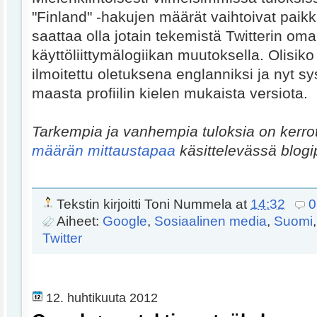
"Finland" -hakujen määrät vaihtoivat pai
saattaa olla jotain tekemistä Twitterin om
käyttöliittymälogiikan muutoksella. Olisiko
ilmoitettu oletuksena englanniksi ja nyt s
maasta profiilin kielen mukaista versiota.
Tarkempia ja vanhempia tuloksia on kerro
määrän mittaustapaa
käsittelevässä blog
Tekstin kirjoitti
Toni Nummela
at
14:32
0
Aiheet:
Google
,
Sosiaalinen media
,
Suomi
Twitter
12. huhtikuuta 2012