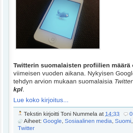
Twitterin suomalaisten profiilien määrä 
viimeisen vuoden aikana. Nykyisen Goog
tehdyn arvion mukaan suomalaisia
Twitte
kpl
.
Lue koko kirjoitus...
Tekstin kirjoitti
Toni Nummela
at
14:33
0
Aiheet:
Google
,
Sosiaalinen media
,
Suomi
Twitter